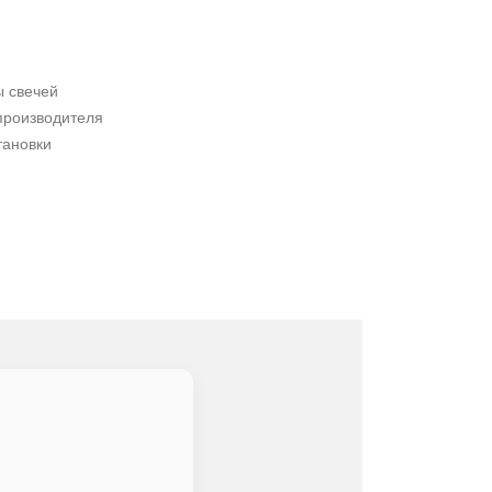
ы свечей
производителя
тановки