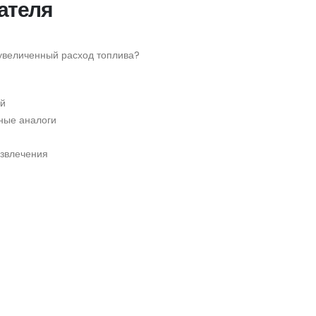
ателя
увеличенный расход топлива?
ей
ные аналоги
азвлечения